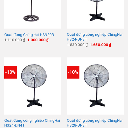
Quạt đứng công nghiệp ChingHai
Quạt đứng Ching Hai HS920B
HS24-ĐN3T
Giá
Giá
1.110.000
₫
1.000.000
₫
gốc
hiện
Giá
Giá
1.830.000
₫
1.650.000
₫
là:
tại
gốc
hiện
1.110.000 ₫.
là:
là:
tại
1.000.000 ₫.
1.830.000 ₫.
là:
1.650.000
-10%
-10%
Quạt đứng công nghiệp ChingHai
Quạt đứng công nghiệp ChingHai
HS24-ĐN4T
HS28-ĐN3T