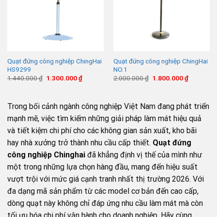
Quạt đứng công nghiệp ChingHai
Quạt đứng công nghiệp ChingHai
HS9299
NO.1
Giá
Giá
Giá
Giá
1.440.000
₫
1.300.000
₫
2.000.000
₫
1.800.000
₫
gốc
hiện
gốc
hiện
là:
tại
là:
tại
1.440.000 ₫.
là:
2.000.000 ₫.
là:
1.300.000 ₫.
1.800.000
Trong bối cảnh ngành công nghiệp Việt Nam đang phát triển
mạnh mẽ, việc tìm kiếm những giải pháp làm mát hiệu quả
và tiết kiệm chi phí cho các không gian sản xuất, kho bãi
hay nhà xưởng trở thành nhu cầu cấp thiết.
Quạt đứng
công nghiệp Chinghai
đã khẳng định vị thế của mình như
một trong những lựa chọn hàng đầu, mang đến hiệu suất
vượt trội với mức giá cạnh tranh nhất thị trường 2026. Với
đa dạng mã sản phẩm từ các model cơ bản đến cao cấp,
dòng quạt này không chỉ đáp ứng nhu cầu làm mát mà còn
tối ưu hóa chi phí vận hành cho doanh nghiệp. Hãy cùng