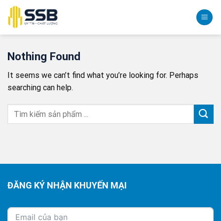
Skip
to
content
Nothing Found
It seems we can’t find what you’re looking for. Perhaps
searching can help.
ĐĂNG KÝ NHẬN KHUYẾN MẠI