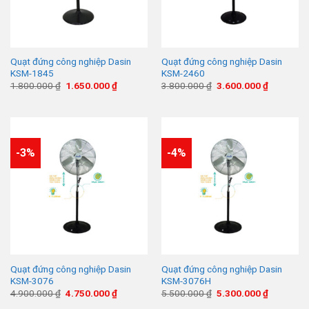
Quạt đứng công nghiệp Dasin
Quạt đứng công nghiệp Dasin
KSM-1845
KSM-2460
Giá
Giá
Giá
Giá
1.800.000
₫
1.650.000
₫
3.800.000
₫
3.600.000
₫
gốc
hiện
gốc
hiện
là:
tại
là:
tại
1.800.000 ₫.
là:
3.800.000 ₫.
là:
1.650.000 ₫.
3.600.000
-3%
-4%
Quạt đứng công nghiệp Dasin
Quạt đứng công nghiệp Dasin
KSM-3076
KSM-3076H
Giá
Giá
Giá
Giá
4.900.000
₫
4.750.000
₫
5.500.000
₫
5.300.000
₫
gốc
hiện
gốc
hiện