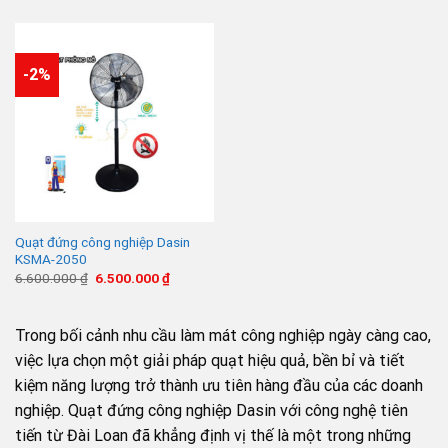
là:
tại
là:
tại
4.900.000 ₫.
là:
5.500.000 ₫.
là:
4.750.000 ₫.
5.300.000
-2%
Quạt đứng công nghiệp Dasin
KSMA-2050
Giá
Giá
6.600.000
₫
6.500.000
₫
gốc
hiện
là:
tại
6.600.000 ₫.
là:
6.500.000 ₫.
Trong bối cảnh nhu cầu làm mát công nghiệp ngày càng cao,
việc lựa chọn một giải pháp quạt hiệu quả, bền bỉ và tiết
kiệm năng lượng trở thành ưu tiên hàng đầu của các doanh
nghiệp. Quạt đứng công nghiệp Dasin với công nghệ tiên
tiến từ Đài Loan đã khẳng định vị thế là một trong những