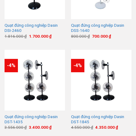
Quạt đứng công nghiệp Dasin
Quạt đứng công nghiệp Dasin
DSI-2460
DSS-1640
Giá
Giá
Giá
Giá
1.816.000
₫
1.700.000
₫
800.000
₫
700.000
₫
gốc
hiện
gốc
hiện
là:
tại
là:
tại
1.816.000 ₫.
là:
800.000 ₫.
là:
1.700.000 ₫.
700.000 ₫.
-4%
-4%
Quạt đứng công nghiệp Dasin
Quạt đứng công nghiệp Dasin
DST-1435
DST-1845
Giá
Giá
Giá
Giá
3.556.000
₫
3.400.000
₫
4.550.000
₫
4.350.000
₫
gốc
hiện
gốc
hiện
là:
tại
là:
tại