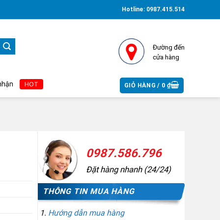
Hotline:
0987.415.514
Đường đến
cửa hàng
á gốc từ nhà cung cấp Hotline: 0987 586 796 - 0987 415 514
HOT
GIỎ HÀNG /
0
₫
0987.586.796
Đặt hàng nhanh (24/24)
THÔNG TIN MUA HÀNG
Hướng dẫn mua hàng