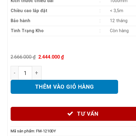
Kích thước chiều dài
:
1000mm
Chiều cao lắp đặt
:
< 3,5m
Bảo hành
:
12 tháng
Tình Trạng Kho
:
Còn hàng
Giá
Giá
2.666.000
₫
2.444.000
₫
gốc
hiện
là:
tại
Quạt chắn gió Daisy FM-1210DY số lượng
2.666.000 ₫.
là:
2.444.000 ₫.
THÊM VÀO GIỎ HÀNG
TƯ VẤN
Mã sản phẩm:
FM-1210DY