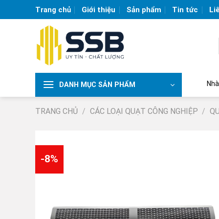
Skip
Trang chủ
Giới thiệu
Sản phẩm
Tin tức
Li
to
content
Nhà sản xuất và 
DANH MỤC SẢN PHẨM
TRANG CHỦ
/
CÁC LOẠI QUẠT CÔNG NGHIỆP
/
QU
-8%