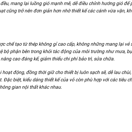
 đều, mang lại luồng gió mạnh mẽ, dễ điều chỉnh hướng gió để 
uạt cũng trở nên đơn giản hơn nhờ thiết kế các cánh vừa vặn, k
c chế tạo từ thép không gỉ cao cấp, không những mang lại vẻ 
ệ bộ phận bên trong khỏi tác động của môi trường như mưa, bụ
 nâng cao đáng kể, giảm thiểu chi phí bảo trì, sửa chữa.
 hoạt động, đồng thời giữ cho thiết bị luôn sạch sẽ, dễ lau chùi
. Đặc biệt, kiểu dáng thiết kế của vỏ còn phù hợp với các tiêu c
hông gian nội thất khác nhau.