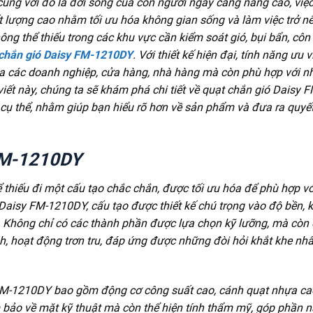
 cùng với đó là đời sống của con người ngày càng nâng cao, việ
t lượng cao nhằm tối ưu hóa không gian sống và làm việc trở n
hông thể thiếu trong các khu vực cần kiểm soát gió, bụi bẩn, côn
 chắn gió Daisy FM-1210DY
. Với thiết kế hiện đại, tính năng ưu vi
a các doanh nghiệp, cửa hàng, nhà hàng mà còn phù hợp với n
iết này, chúng ta sẽ khám phá chi tiết về quạt chắn gió Daisy F
cụ thể, nhằm giúp bạn hiểu rõ hơn về sản phẩm và đưa ra quyế
 FM-1210DY
ể thiếu đi một cấu tạo chắc chắn, được tối ưu hóa để phù hợp v
Daisy FM-1210DY, cấu tạo được thiết kế chú trọng vào độ bền, 
. Không chỉ có các thành phần được lựa chọn kỹ lưỡng, mà còn
nh, hoạt động trơn tru, đáp ứng được những đòi hỏi khắt khe nh
FM-1210DY bao gồm động cơ công suất cao, cánh quạt nhựa ca
m bảo về mặt kỹ thuật mà còn thể hiện tính thẩm mỹ, góp phần 