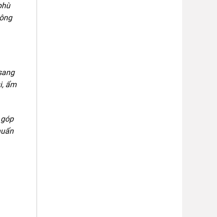
phù
hông
sang
i, ẩm
, góp
huẩn