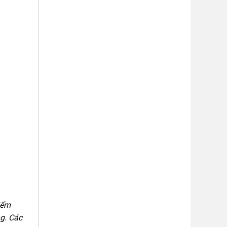
iểm
ng. Các