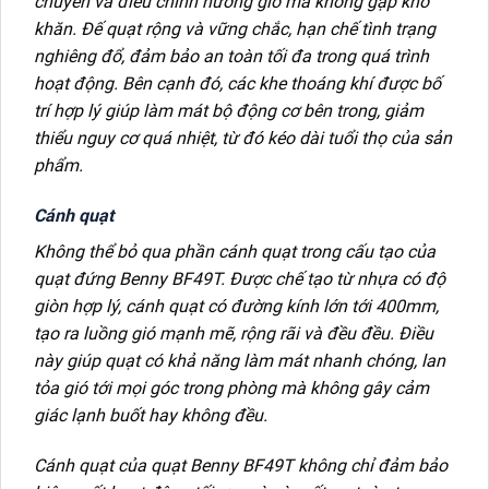
chuyển và điều chỉnh hướng gió mà không gặp khó
khăn. Đế quạt rộng và vững chắc, hạn chế tình trạng
nghiêng đổ, đảm bảo an toàn tối đa trong quá trình
hoạt động. Bên cạnh đó, các khe thoáng khí được bố
trí hợp lý giúp làm mát bộ động cơ bên trong, giảm
thiểu nguy cơ quá nhiệt, từ đó kéo dài tuổi thọ của sản
phẩm.
Cánh quạt
Không thể bỏ qua phần cánh quạt trong cấu tạo của
quạt đứng Benny BF49T. Được chế tạo từ nhựa có độ
giòn hợp lý, cánh quạt có đường kính lớn tới 400mm,
tạo ra luồng gió mạnh mẽ, rộng rãi và đều đều. Điều
này giúp quạt có khả năng làm mát nhanh chóng, lan
tỏa gió tới mọi góc trong phòng mà không gây cảm
giác lạnh buốt hay không đều.
Cánh quạt của quạt Benny BF49T không chỉ đảm bảo