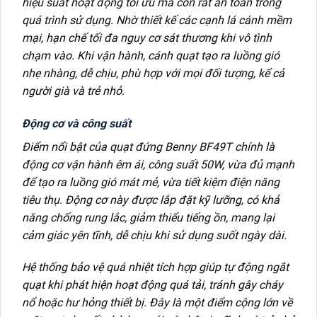
hiệu suất hoạt động tối ưu mà còn rất an toàn trong
quá trình sử dụng. Nhờ thiết kế các cạnh lá cánh mềm
mại, hạn chế tối đa nguy cơ sát thương khi vô tình
chạm vào. Khi vận hành, cánh quạt tạo ra luồng gió
nhẹ nhàng, dễ chịu, phù hợp với mọi đối tượng, kể cả
người già và trẻ nhỏ.
Động cơ và công suất
Điểm nổi bật của quạt đứng Benny BF49T chính là
động cơ vận hành êm ái, công suất 50W, vừa đủ mạnh
để tạo ra luồng gió mát mẻ, vừa tiết kiệm điện năng
tiêu thụ. Động cơ này được lắp đặt kỹ lưỡng, có khả
năng chống rung lắc, giảm thiểu tiếng ồn, mang lại
cảm giác yên tĩnh, dễ chịu khi sử dụng suốt ngày dài.
Hệ thống bảo vệ quá nhiệt tích hợp giúp tự động ngắt
quạt khi phát hiện hoạt động quá tải, tránh gây cháy
nổ hoặc hư hỏng thiết bị. Đây là một điểm cộng lớn về