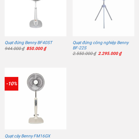
Quạt đứng công nghiệp Benny
Quạt đứng Benny BF40ST
BF-22S
Giá
Giá
944.000
₫
850.000
₫
gốc
hiện
Giá
Giá
2.550.000
₫
2.295.000
₫
là:
tại
gốc
hiện
944.000 ₫.
là:
là:
tại
850.000 ₫.
2.550.000 ₫.
là:
2.295.00
-10%
Quạt cây Benny FM16GX