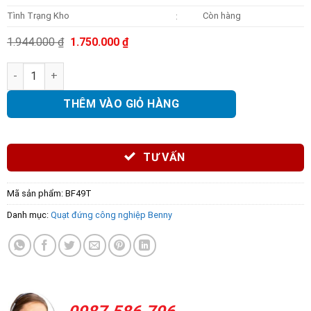
Tình Trạng Kho
Còn hàng
:
Giá
Giá
1.944.000
₫
1.750.000
₫
gốc
hiện
là:
tại
Quạt đứng Benny BF49T số lượng
1.944.000 ₫.
là:
1.750.000 ₫.
THÊM VÀO GIỎ HÀNG
TƯ VẤN
Mã sản phẩm:
BF49T
Danh mục:
Quạt đứng công nghiệp Benny