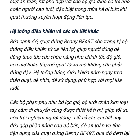
mặt an toàn, rất phù hợp với các hộ gia đình có trẻ nhỏ
hoặc người cao tuổi, đặc biệt trong mùa hè oi bức khi
quạt thường xuyên hoạt động liên tục.
Hệ thống điều khiển và các chi tiết khác
Bên cạnh đó, quạt đứng Benny BF49T còn trang bị hệ
thống điều khiển từ xa tiện lợi, giúp người dùng dễ
dàng thao tác các chức năng như chỉnh tốc độ gió,
hẹn giờ hoặc tắt/mở quạt từ xa mà không cần phải
đứng dậy. Hệ thống bảng điều khiển nằm ngay trên
thân quạt, dễ nhìn, dễ sử dụng, phù hợp với mọi lứa
tuổi.
Các bộ phận phụ như bộ lọc gió, bộ lưới chắn kim loại,
tay cầm di chuyển cũng được thiết kế tỉ mỉ, giúp tối ưu
hóa trải nghiệm người dùng. Tất cả các chi tiết này
đều góp phần nâng cao độ bền, độ an toàn và tính
tiện dụng của quạt đứng Benny BF49T, qua đó đem lại