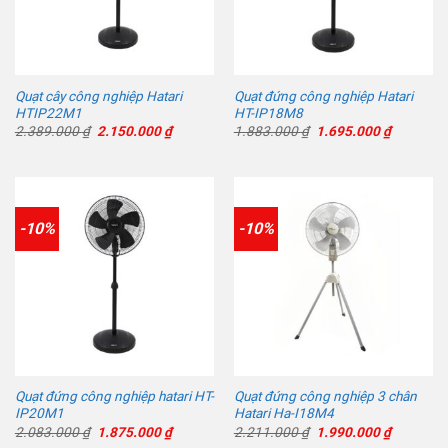
Quạt cây công nghiệp Hatari
Quạt đứng công nghiệp Hatari
HTIP22M1
HT-IP18M8
Giá
Giá
Giá
Giá
2.389.000
₫
2.150.000
₫
1.883.000
₫
1.695.000
₫
gốc
hiện
gốc
hiện
là:
tại
là:
tại
2.389.000 ₫.
là:
1.883.000 ₫.
là:
2.150.000 ₫.
1.695.00
-10%
-10%
Quạt đứng công nghiệp hatari HT-
Quạt đứng công nghiệp 3 chân
IP20M1
Hatari Ha-I18M4
Giá
Giá
Giá
Giá
2.083.000
₫
1.875.000
₫
2.211.000
₫
1.990.000
₫
gốc
hiện
gốc
hiện