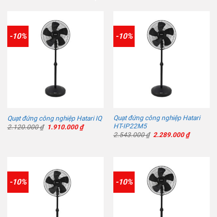
-10%
-10%
Quạt đứng công nghiệp Hatari
Quạt đứng công nghiệp Hatari IQ
HT-IP22M5
Giá
Giá
2.120.000
₫
1.910.000
₫
gốc
hiện
Giá
Giá
2.543.000
₫
2.289.000
₫
là:
tại
gốc
hiện
2.120.000 ₫.
là:
là:
tại
1.910.000 ₫.
2.543.000 ₫.
là:
2.289.00
-10%
-10%