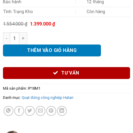
Bảo hành
:
12 tháng
Tình Trạng Kho
:
Còn hàng
Giá
Giá
1.554.000
₫
1.399.000
₫
gốc
hiện
là:
tại
Quạt đứng công nghiệp Hatari IP18M1 số lượng
1.554.000 ₫.
là:
1.399.000 ₫.
THÊM VÀO GIỎ HÀNG
TƯ VẤN
Mã sản phẩm:
IP18M1
Danh mục:
Quạt đứng công nghiệp Hatari