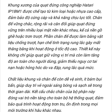
Khung xương của quạt đứng công nghiệp Hatari
IP18M1 được chế tạo từ kim loại hoặc nhựa cao cấp,
đảm bảo độ cứng cáp và khả năng chịu lực tốt. Chân
đế vững chắc, rộng rãi và cân đối giúp quạt đứng
vững trên nhiều loại mặt nền khác nhau, kể cả nền gồ
ghề hoặc trơn trượt. Phần chân đế được làm bằng vật
liệu chống trượt, hạn chế tình trạng rung lắc gây mất
thăng bằng khi hoạt động ở tốc độ cao. Thiết kế này
không chỉ giúp quạt giữ vững vị trí mà còn làm tăng
độ an toàn cho người dùng, giảm thiểu nguy cơ tai
nạn hoặc hỏng hóc do va đập, rung lắc quá mức.
Chất liệu khung và chân đế còn dễ vệ sinh, ít bám bụi
bẩn, giúp duy trì vẻ ngoài sáng bóng và sạch sẽ trong
thời gian dài. Kết cấu chắc chắn của bộ phận này
đóng vai trò nền tảng cho toàn bộ hệ thống quạt, đảm
bảo quá trình hoạt động trơn tru, ổn định trong mọi
môi trường khí hậu khác nhau.