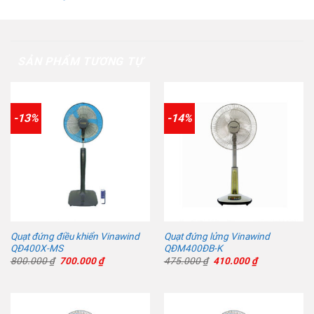
SẢN PHẨM TƯƠNG TỰ
-13%
-14%
Quạt đứng điều khiển Vinawind
Quạt đứng lửng Vinawind
QĐ400X-MS
QĐM400ĐB-K
Giá
Giá
Giá
Giá
800.000
₫
700.000
₫
475.000
₫
410.000
₫
gốc
hiện
gốc
hiện
là:
tại
là:
tại
800.000 ₫.
là:
475.000 ₫.
là:
700.000 ₫.
410.000 ₫.