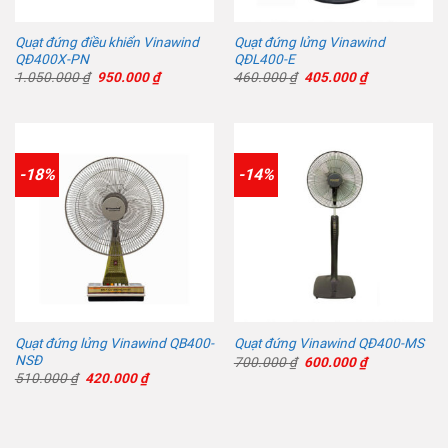
Quạt đứng điều khiển Vinawind
Quạt đứng lửng Vinawind
QĐ400X-PN
QĐL400-E
Giá
Giá
Giá
Giá
1.050.000
₫
950.000
₫
460.000
₫
405.000
₫
gốc
hiện
gốc
hiện
là:
tại
là:
tại
1.050.000 ₫.
là:
460.000 ₫.
là:
950.000 ₫.
405.000 ₫.
-18%
-14%
Quạt đứng lửng Vinawind QB400-
Quạt đứng Vinawind QĐ400-MS
NSĐ
Giá
Giá
700.000
₫
600.000
₫
gốc
hiện
Giá
Giá
510.000
₫
420.000
₫
là:
tại
gốc
hiện
700.000 ₫.
là:
là:
tại
600.000 ₫.
510.000 ₫.
là:
420.000 ₫.