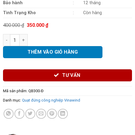
Bảo hành
:
12 tháng
Tình Trạng Kho
:
Còn hàng
Giá
Giá
400.000
₫
350.000
₫
gốc
hiện
là:
tại
Quạt đứng lửng Vinawind QB300-Đ số lượng
400.000 ₫.
là:
350.000 ₫.
THÊM VÀO GIỎ HÀNG
TƯ VẤN
Mã sản phẩm:
QB300-Đ
Danh mục:
Quạt đứng công nghiệp Vinawind