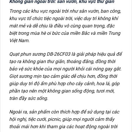
Không gian ngoài trời: sân vườn, khu vực thư giãn
Trong các khu vực ngoài trời như sân vườn, ban công,
khu vực tổ chức tiệc ngoài trời, việc duy trì không khí
mát mẻ và dễ chịu là điều vô cùng quan trọng, đặc
biệt trong mùa hè oi bức của miền Bắc và miền Trung
Việt Nam.
Quạt phun sương DB-26CF03 là giải pháp hiệu quả để
tạo ra không gian thư giãn, thoáng đãng, đồng thời
bảo vệ sức khỏe của mọi người khỏi cái nóng gay gắt.
Giọt sương mịn tạo cảm giác dễ chịu hơn, đồng thời
giúp duy trì độ ẩm phù hợp cho cây cảnh, hoa lá, góp
phần tạo nên một không gian sống động, tươi mới,
tràn đầy sức sống.
Ngoài ra, sản phẩm còn thích hợp để sử dụng tại các
hội nghị, tiệc cưới, picnic, giúp mọi người cảm thấy
thoải mái hơn khi tham gia các hoạt động ngoài trời