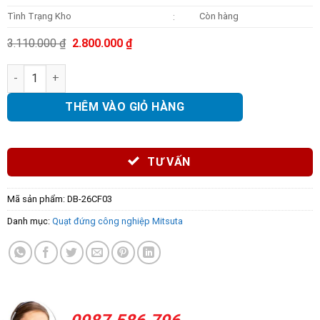
Tình Trạng Kho
Còn hàng
:
Giá
Giá
3.110.000
₫
2.800.000
₫
gốc
hiện
là:
tại
Quạt phun sương DB-26CF03 số lượng
3.110.000 ₫.
là:
2.800.000 ₫.
THÊM VÀO GIỎ HÀNG
TƯ VẤN
Mã sản phẩm:
DB-26CF03
Danh mục:
Quạt đứng công nghiệp Mitsuta