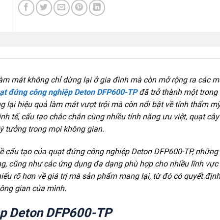
làm mát không chỉ dừng lại ở gia đình mà còn mở rộng ra các m
ạt đứng công nghiệp Deton DFP600-TP
đã trở thành một trong
lại hiệu quả làm mát vượt trội mà còn nổi bật về tính thẩm mỹ
 tinh tế, cấu tạo chắc chắn cùng nhiều tính năng ưu việt, quạt câ
 tưởng trong mọi không gian.
h về cấu tạo của quạt đứng công nghiệp Deton DFP600-TP, những
ờng, cũng như các ứng dụng đa dạng phù hợp cho nhiều lĩnh vực
iểu rõ hơn về giá trị mà sản phẩm mang lại, từ đó có quyết địn
hông gian của mình.
ệp Deton DFP600-TP