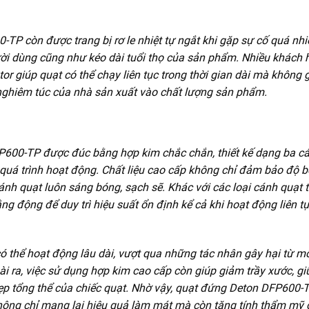
P còn được trang bị rơ le nhiệt tự ngắt khi gặp sự cố quá nhi
ười dùng cũng như kéo dài tuổi thọ của sản phẩm. Nhiều khách
r giúp quạt có thể chạy liên tục trong thời gian dài mà không 
 nghiêm túc của nhà sản xuất vào chất lượng sản phẩm.
600-TP được đúc bằng hợp kim chắc chắn, thiết kế dạng ba c
 quá trình hoạt động. Chất liệu cao cấp không chỉ đảm bảo độ b
ánh quạt luôn sáng bóng, sạch sẽ. Khác với các loại cánh quạt 
 động để duy trì hiệu suất ổn định kể cả khi hoạt động liên t
ó thể hoạt động lâu dài, vượt qua những tác nhân gây hại từ m
i ra, việc sử dụng hợp kim cao cấp còn giúp giảm trầy xước, gi
ẹp tổng thể của chiếc quạt. Nhờ vậy, quạt đứng Deton DFP600-
, không chỉ mang lại hiệu quả làm mát mà còn tăng tính thẩm mỹ