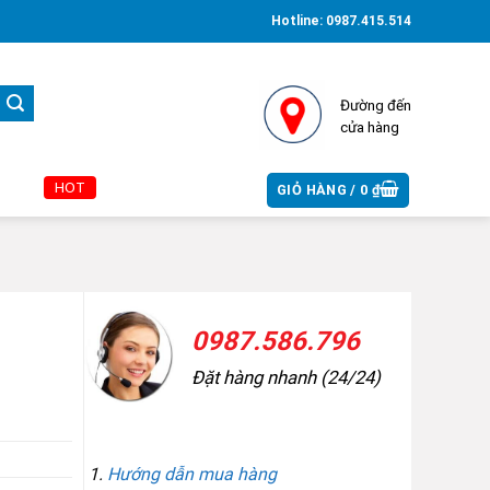
Hotline:
0987.415.514
Đường đến
cửa hàng
HOT
GIỎ HÀNG /
0
₫
0987.586.796
Đặt hàng nhanh (24/24)
THÔNG TIN MUA HÀNG
Hướng dẫn mua hàng