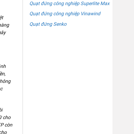
Quạt đứng công nghiệp Superlite Max
Quạt đứng công nghiệp Vinawind
ệt
Quạt đứng Senko
 hàng
gây
ánh
ền,
thông
ục
ôi
ữ cho
TP còn
 cho