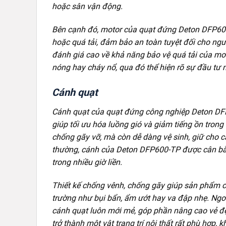
hoặc sân vận động.
Bên cạnh đó, motor của quạt đứng Deton DFP600-T
hoặc quá tải, đảm bảo an toàn tuyệt đối cho ng
đánh giá cao về khả năng bảo vệ quá tải của moto
nóng hay cháy nổ, qua đó thể hiện rõ sự đầu tư
Cánh quạt
Cánh quạt của quạt đứng công nghiệp Deton DFP
giúp tối ưu hóa luồng gió và giảm tiếng ồn trong
chống gãy vỡ, mà còn dễ dàng vệ sinh, giữ cho c
thường, cánh của Deton DFP600-TP được cân bằng
trong nhiều giờ liền.
Thiết kế chống vênh, chống gãy giúp sản phẩm c
trường như bụi bẩn, ẩm ướt hay va đập nhẹ. Ngoà
cánh quạt luôn mới mẻ, góp phần nâng cao vẻ đ
trở thành một vật trang trí nội thất rất phù hợp