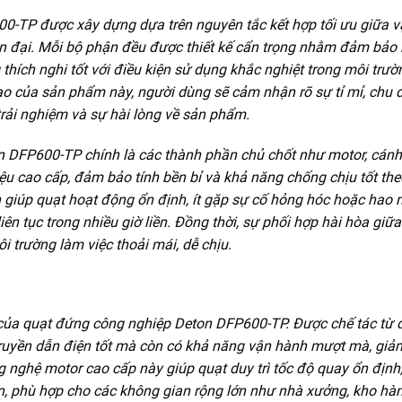
-TP được xây dựng dựa trên nguyên tắc kết hợp tối ưu giữa vậ
iện đại. Mỗi bộ phận đều được thiết kế cẩn trọng nhằm đảm bảo 
 thích nghi tốt với điều kiện sử dụng khắc nghiệt trong môi trườ
 tạo của sản phẩm này, người dùng sẽ cảm nhận rõ sự tỉ mỉ, chu 
trải nghiệm và sự hài lòng về sản phẩm.
n DFP600-TP chính là các thành phần chủ chốt như motor, cánh
ệu cao cấp, đảm bảo tính bền bỉ và khả năng chống chịu tốt the
ận giúp quạt hoạt động ổn định, ít gặp sự cố hỏng hóc hoặc hao
ên tục trong nhiều giờ liền. Đồng thời, sự phối hợp hài hòa giữa
i trường làm việc thoải mái, dễ chịu.
 của quạt đứng công nghiệp Deton DFP600-TP. Được chế tác từ
truyền dẫn điện tốt mà còn có khả năng vận hành mượt mà, giả
g nghệ motor cao cấp này giúp quạt duy trì tốc độ quay ổn định,
lớn, phù hợp cho các không gian rộng lớn như nhà xưởng, kho hà