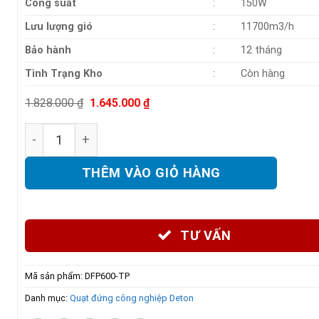
Công suất
:
150W
Lưu lượng gió
:
11700m3/h
Bảo hành
:
12 tháng
Tình Trạng Kho
:
Còn hàng
Giá
Giá
1.828.000
₫
1.645.000
₫
gốc
hiện
là:
tại
Quạt đứng công nghiệp Deton DFP600-TP số lượng
1.828.000 ₫.
là:
1.645.000 ₫.
THÊM VÀO GIỎ HÀNG
TƯ VẤN
Mã sản phẩm:
DFP600-TP
Danh mục:
Quạt đứng công nghiệp Deton