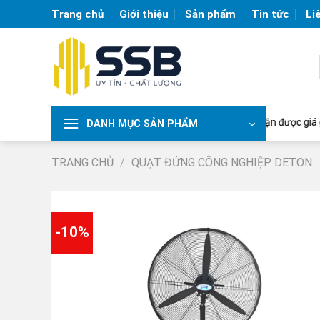
Skip
Trang chủ
Giới thiệu
Sản phẩm
Tin tức
Li
to
content
ạt công nghiệp lớn nhất Việt Nam | Liên hệ để nhận được giá gốc từ nh
DANH MỤC SẢN PHẨM
TRANG CHỦ
/
QUẠT ĐỨNG CÔNG NGHIỆP DETON
-10%