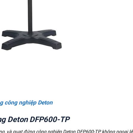
g công nghiệp Deton
ứng Deton DFP600-TP
g, và quạt đứng công nghiệp Deton DFP600-TP không ngoại lệ.