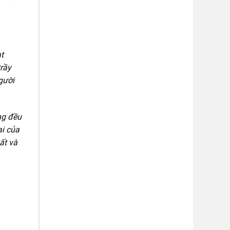
t
trầy
gười
ng đều
ại của
ất và