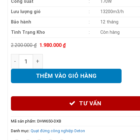
Công suất
:
170W
Lưu lượng gió
:
13200m3/h
Bảo hành
:
12 tháng
Tình Trạng Kho
:
Còn hàng
Giá
Giá
2.200.000
₫
1.980.000
₫
gốc
hiện
là:
tại
Quạt đứng công nghiệp Deton DHW650-D (màu xám bạ
2.200.000 ₫.
là:
1.980.000 ₫.
THÊM VÀO GIỎ HÀNG
TƯ VẤN
Mã sản phẩm:
DHW650-DXB
Danh mục:
Quạt đứng công nghiệp Deton