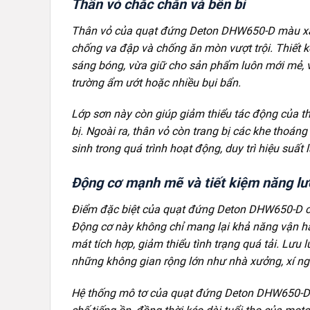
Thân vỏ chắc chắn và bền bỉ
Thân vỏ của quạt đứng Deton DHW650-D màu xám
chống va đập và chống ăn mòn vượt trội. Thiết k
sáng bóng, vừa giữ cho sản phẩm luôn mới mẻ, vừ
trường ẩm ướt hoặc nhiều bụi bẩn.
Lớp sơn này còn giúp giảm thiểu tác động của thời
bị. Ngoài ra, thân vỏ còn trang bị các khe thoán
sinh trong quá trình hoạt động, duy trì hiệu suất
Động cơ mạnh mẽ và tiết kiệm năng l
Điểm đặc biệt của quạt đứng Deton DHW650-D ch
Động cơ này không chỉ mang lại khả năng vận hà
mát tích hợp, giảm thiểu tình trạng quá tải. Lư
những không gian rộng lớn như nhà xưởng, xí ng
Hệ thống mô tơ của quạt đứng Deton DHW650-D c