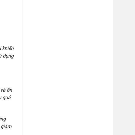
 khiến
sử dụng
 và ổn
u quả
ờng
, giảm