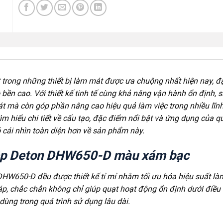
 trong những thiết bị làm mát được ưa chuộng nhất hiện nay, đặ
 bền cao. Với thiết kế tinh tế cùng khả năng vận hành ổn định, 
 mà còn góp phần nâng cao hiệu quả làm việc trong nhiều lĩn
tìm hiểu chi tiết về cấu tạo, đặc điểm nổi bật và ứng dụng của q
cái nhìn toàn diện hơn về sản phẩm này.
iệp Deton DHW650-D màu xám bạc
W650-D đều được thiết kế tỉ mỉ nhằm tối ưu hóa hiệu suất là
, chắc chắn không chỉ giúp quạt hoạt động ổn định dưới điều 
ùng trong quá trình sử dụng lâu dài.