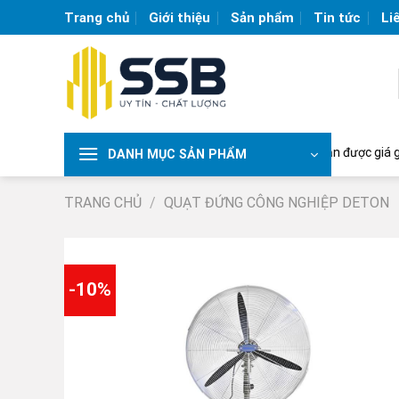
Skip
Trang chủ
Giới thiệu
Sản phẩm
Tin tức
Li
to
content
ạt công nghiệp lớn nhất Việt Nam | Liên hệ để nhận được giá gốc từ nhà
DANH MỤC SẢN PHẨM
TRANG CHỦ
/
QUẠT ĐỨNG CÔNG NGHIỆP DETON
-10%