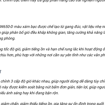
tor. Chính đặc điểm này đã góp phần nâng cao trải nghiệm ngườ
W650-D màu xám bạc được chế tạo từ gang đúc, vật liệu nhẹ 
m giúp phân bố gió đều khắp không gian, tăng cường khả năng 
ng phòng.
 tốc độ gió, giảm tiếng ồn và hạn chế rung lắc khi hoạt động ở
 chịu hơn, phù hợp với những nơi cần sự yên tĩnh như các văn p
ỉ
hỉnh 3 cấp độ gió khác nhau, giúp người dùng dễ dàng tùy ch
 này được kiểm soát bằng nút bấm đơn giản, tiện lợi, giúp ngư
hiếu ánh sáng hay khi đang bận rộn.
 giảm chấn, giảm thiểu tiếng ồn, gia tăng sự ổn định trong suốt