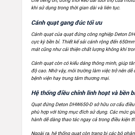
chế tiếng ồn, đồng thời kéo dài tuổi thọ của mo
khi sử dụng trong thời gian dài và liên tục.
Cánh quạt gang đúc tối ưu
Cánh quạt của quạt đứng công nghiệp Deton DH
cực kỳ bền bỉ. Thiết kế sải cánh rộng đến 650m
mát cũng như cải thiện chất lượng không khí tro
Cánh quạt còn có kiểu dáng thông minh, giúp tăng
độ cao. Nhờ vậy, môi trường làm việc trở nên dễ
bệnh viện hay trung tâm thương mại.
Hệ thống điều chỉnh linh hoạt và bền b
Quạt đứng Deton DHW650-D sở hữu cơ cấu điều c
phù hợp với từng mục đích sử dụng. Các mức gió
hành dễ dàng thao tác ngay cả trong điều kiện t
Ngoài ra, hệ thống quạt còn trang bị các bộ phận