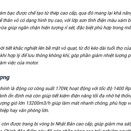
 bạc được chế tạo từ thép cao cấp, qua đó mang lại khả năn
ế thân vỏ có dạng hình trụ cao, với lớp sơn tĩnh điện màu xám 
a giúp ngăn chặn hiện tượng rỉ sét, đặc biệt phù hợp trong mô
 tiết khắc nghiệt lên bề mặt vỏ quạt, từ đó kéo dài tuổi thọ của
g khí hợp lý để lưu thông không khí, góp phần giảm nhiệt lượng p
 làm việc của motor.
ượng
ính là động cơ công suất 170W, hoạt động với tốc độ 1400 R
nh ổn định mà còn giúp tiết kiệm điện năng tối đa nhờ hệ thốn
u lượng gió lớn 13200m3/h giúp làm mát nhanh chóng, phù hợp v
hiệp hay văn phòng lớn.
òn được trang bị vòng bi Nhật Bản cao cấp, giúp giảm ma sát