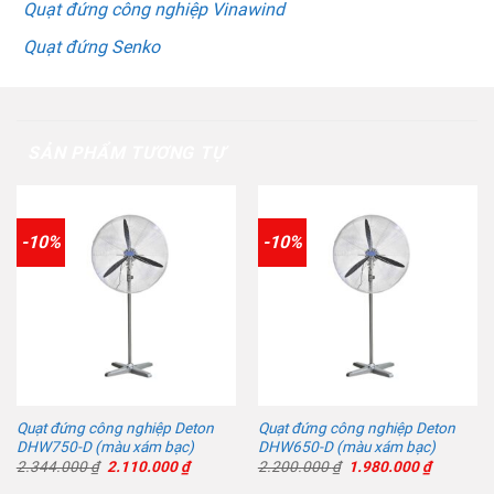
Quạt đứng công nghiệp Vinawind
Quạt đứng Senko
SẢN PHẨM TƯƠNG TỰ
-10%
-10%
Quạt đứng công nghiệp Deton
Quạt đứng công nghiệp Deton
DHW750-D (màu xám bạc)
DHW650-D (màu xám bạc)
Giá
Giá
Giá
Giá
2.344.000
₫
2.110.000
₫
2.200.000
₫
1.980.000
₫
gốc
hiện
gốc
hiện