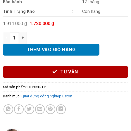
Bảo hành
:
12 tháng
Tình Trạng Kho
:
Còn hàng
Giá
Giá
1.911.000
₫
1.720.000
₫
gốc
hiện
là:
tại
Quạt đứng công nghiệp Deton DFP650-TP số lượng
1.911.000 ₫.
là:
1.720.000 ₫.
THÊM VÀO GIỎ HÀNG
TƯ VẤN
Mã sản phẩm:
DFP650-TP
Danh mục:
Quạt đứng công nghiệp Deton