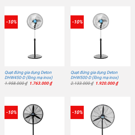
là:
tại
là:
tại
2.344.000 ₫.
là:
2.200.000 ₫.
là:
2.110.000 ₫.
1.980.00
-10%
-10%
Quạt đứng gia dụng Deton
Quạt đứng gia dụng Deton
DHW450-D (lồng mạ inox)
DHW500-D (lồng mạ inox)
Giá
Giá
Giá
Giá
1.958.000
₫
1.763.000
₫
2.133.000
₫
1.920.000
₫
gốc
hiện
gốc
hiện
là:
tại
là:
tại
1.958.000 ₫.
là:
2.133.000 ₫.
là:
1.763.000 ₫.
1.920.00
-10%
-10%