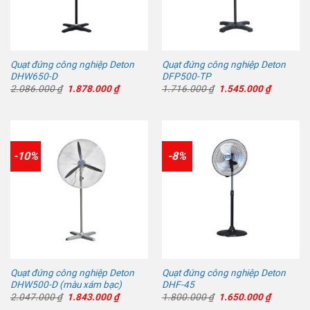
Quạt đứng công nghiệp Deton
Quạt đứng công nghiệp Deton
DHW650-D
DFP500-TP
Giá
Giá
Giá
Giá
2.086.000
₫
1.878.000
₫
1.716.000
₫
1.545.000
₫
gốc
hiện
gốc
hiện
là:
tại
là:
tại
2.086.000 ₫.
là:
1.716.000 ₫.
là:
1.878.000 ₫.
1.545.00
-10%
-8%
Quạt đứng công nghiệp Deton
Quạt đứng công nghiệp Deton
DHW500-D (màu xám bạc)
DHF-45
Giá
Giá
Giá
Giá
2.047.000
₫
1.843.000
₫
1.800.000
₫
1.650.000
₫
gốc
hiện
gốc
hiện