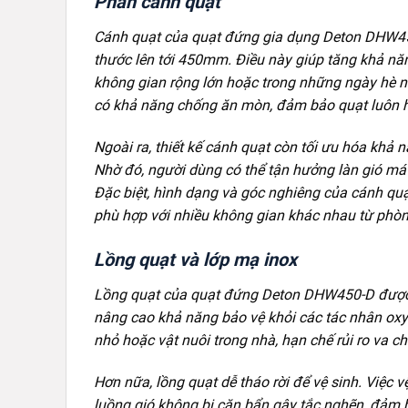
Phần cánh quạt
Cánh quạt của quạt đứng gia dụng Deton DHW450
thước lên tới 450mm. Điều này giúp tăng khả nă
không gian rộng lớn hoặc trong những ngày hè n
có khả năng chống ăn mòn, đảm bảo quạt luôn ho
Ngoài ra, thiết kế cánh quạt còn tối ưu hóa khả 
Nhờ đó, người dùng có thể tận hưởng làn gió mát
Đặc biệt, hình dạng và góc nghiêng của cánh quạt
phù hợp với nhiều không gian khác nhau từ phò
Lồng quạt và lớp mạ inox
Lồng quạt của quạt đứng Deton DHW450-D được
nâng cao khả năng bảo vệ khỏi các tác nhân oxy h
nhỏ hoặc vật nuôi trong nhà, hạn chế rủi ro va c
Hơn nữa, lồng quạt dễ tháo rời để vệ sinh. Việc 
luồng gió không bị cặn bẩn gây tắc nghẽn, đảm b