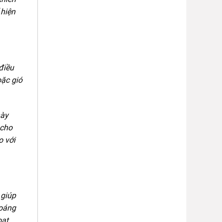
 hiện
điều
oặc gió
này
 cho
o với
 giúp
hoáng
ạt.