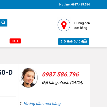
Hotline:
0987.415.514
Đường đến
cửa hàng
HOT
GIỎ HÀNG /
0
₫
50-D
0987.586.796
Đặt hàng nhanh (24/24)
THÔNG TIN MUA HÀNG
Hướng dẫn mua hàng