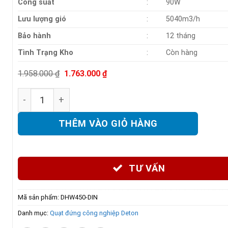
Công suất
:
90W
Lưu lượng gió
:
5040m3/h
Bảo hành
:
12 tháng
Tình Trạng Kho
:
Còn hàng
Giá
Giá
1.958.000
₫
1.763.000
₫
gốc
hiện
là:
tại
Quạt đứng gia dụng Deton DHW450-D (lồng mạ inox) s
1.958.000 ₫.
là:
1.763.000 ₫.
THÊM VÀO GIỎ HÀNG
TƯ VẤN
Mã sản phẩm:
DHW450-DIN
Danh mục:
Quạt đứng công nghiệp Deton