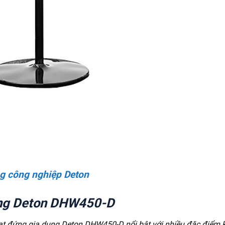
g công nghiệp Deton
ứng Deton DHW450-D
quạt đứng gia dụng Deton DHW450-D nổi bật với nhiều đặc điểm 