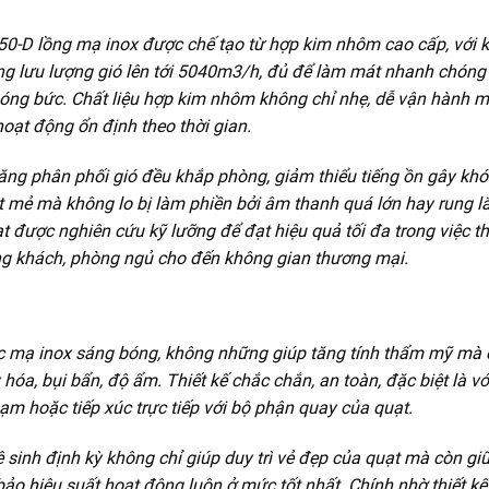
-D lồng mạ inox được chế tạo từ hợp kim nhôm cao cấp, với k
ng lưu lượng gió lên tới 5040m3/h, đủ để làm mát nhanh chóng
óng bức. Chất liệu hợp kim nhôm không chỉ nhẹ, dễ vận hành 
ạt động ổn định theo thời gian.
năng phân phối gió đều khắp phòng, giảm thiểu tiếng ồn gây khó
 mẻ mà không lo bị làm phiền bởi âm thanh quá lớn hay rung lắ
 được nghiên cứu kỹ lưỡng để đạt hiệu quả tối đa trong việc thổ
ng khách, phòng ngủ cho đến không gian thương mại.
 mạ inox sáng bóng, không những giúp tăng tính thẩm mỹ mà 
óa, bụi bẩn, độ ẩm. Thiết kế chắc chắn, an toàn, đặc biệt là với
hạm hoặc tiếp xúc trực tiếp với bộ phận quay của quạt.
vệ sinh định kỳ không chỉ giúp duy trì vẻ đẹp của quạt mà còn gi
ảo hiệu suất hoạt động luôn ở mức tốt nhất. Chính nhờ thiết kế