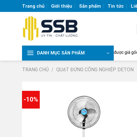
Skip
Trang chủ
Giới thiệu
Sản phẩm
Tin tức
Li
to
content
 công nghiệp lớn nhất Việt Nam | Liên hệ để nhận được giá gốc từ nhà c
DANH MỤC SẢN PHẨM
TRANG CHỦ
/
QUẠT ĐỨNG CÔNG NGHIỆP DETON
-10%