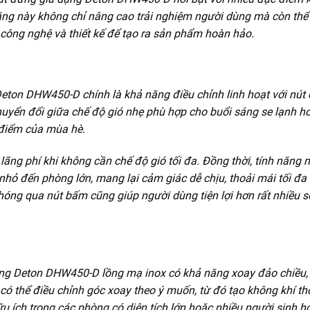
ăng này không chỉ nâng cao trải nghiệm người dùng mà còn thể
p công nghệ và thiết kế để tạo ra sản phẩm hoàn hảo.
ton DHW450-D chính là khả năng điều chỉnh linh hoạt với nút 
huyển đổi giữa chế độ gió nhẹ phù hợp cho buổi sáng se lạnh h
điểm của mùa hè.
 lãng phí khi không cần chế độ gió tối đa. Đồng thời, tính năng 
nhỏ đến phòng lớn, mang lại cảm giác dễ chịu, thoải mái tối đa
hóng qua nút bấm cũng giúp người dùng tiện lợi hơn rất nhiều s
ứng Deton DHW450-D lồng mạ inox có khả năng xoay đảo chiều,
có thể điều chỉnh góc xoay theo ý muốn, từ đó tạo không khí t
u ích trong các phòng có diện tích lớn hoặc nhiều người sinh ho