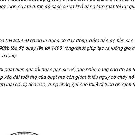
 luôn duy trì được độ sạch sẽ và khả năng làm mát tối ưu qua
n DHW450-D chính là động cơ dây đồng, đảm bảo độ bền cao 
 90W, tốc độ quay lên tới 1400 vòng/phút giúp tạo ra luồng gió
vi rộng.
khi phát hiện quá tải hoặc gặp sự cố, góp phần nâng cao độ an 
 kéo dài tuổi thọ của quạt mà còn giảm thiểu nguy cơ cháy nổ
 loại có độ bền cao, vững chắc, giữ cho thiết bị luôn ổn định t